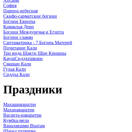
Апсары
София
Царица небесная
Скифо-сарматские богини
Богини Европы
Камакхья Деви
Богини Междуречья и Египта
Богини славян
Саптаматрика - 7 Богинь Матерей
Почитание Кали
Три вида Шакти Шри Кришны
КаулаСиддхешвари
Смашан Кали
Гухья Кали
Сиддха Кали
Праздники
Махашиваратри
Маханаваратри
Васанта-наваратри
Кумбха-мела
Варалакшми Вратам
Шарад пурнима