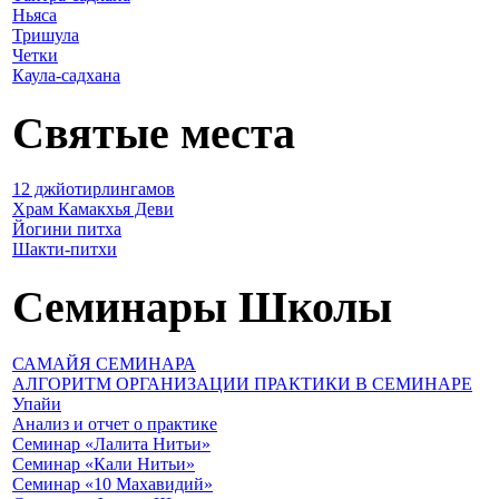
Ньяса
Тришула
Четки
Каула-садхана
Святые места
12 джйотирлингамов
Храм Камакхья Деви
Йогини питха
Шакти-питхи
Семинары Школы
САМАЙЯ СЕМИНАРА
АЛГОРИТМ ОРГАНИЗАЦИИ ПРАКТИКИ В СЕМИНАРЕ
Упайи
Анализ и отчет о практике
Семинар «Лалита Нитьи»
Семинар «Кали Нитьи»
Семинар «10 Махавидий»