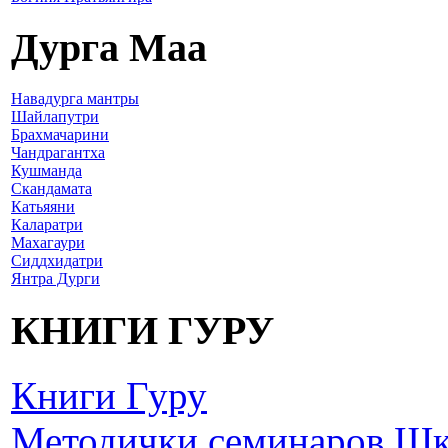
Дурга Маа
Навадурга мантры
Шайлапутри
Брахмачарини
Чандрагантха
Кушманда
Скандамата
Катьяяни
Каларатри
Махагаури
Сиддхидатри
Янтра Дурги
КНИГИ ГУРУ
Книги Гуру
Методички семинаров Ш