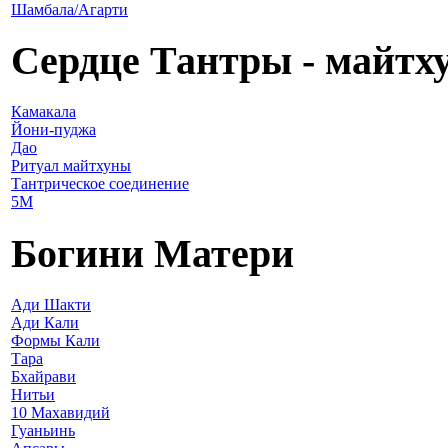
Шамбала/Агарти
Сердце Тантры - майтх
Камакала
Йони-пуджа
Дао
Ритуал майтхуны
Тантрическое соединение
5М
Богини Матери
Ади Шакти
Ади Кали
Формы Кали
Тара
Бхайрави
Нитьи
10 Махавидий
Гуаньинь