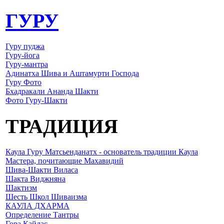
ГУРУ
Гуру пуджа
Гуру-йога
Гуру-мантра
Адинатха Шива и Аштамурти Господа
Гуру Фото
Бхадракали Ананда Шакти
Фото Гуру-Шакти
ТРАДИЦИЯ
Каула Гуру Матсьенданатх - основатель традиции Каула
Мастера, почитающие Махавидий
Шива-Шакти Виласа
Шакта Виджняна
Шактизм
Шесть Школ Шиваизма
КАУЛА ДХАРМА
Определение Тантры
Гора Кайлас