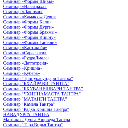
Семинар «Формы Шивы»
Семинар «Наваграха»
Семинар «Лакшми»
Семинар «Камакхья Деви»
Семинар «Формы Кали»
Семинар «Формы Дурги»
Семинар «Формы Брахмы»
Семинар «Формы Вишну»
Семинар «Формы Ганеши»
Семинар «Картикейя»
Семинар «Сарасвати»
Семинар «РудраЯмала»
Семинар «Даттатрейя»
Семинар «Кришна»
Семинар «Кубера»
Семинар "Трипурасундари Тантра"
Семинар "БХАЙРАВИ ТАНТРА"
Семинар "БХУВАНЕШВАРИ ТАНТРА"
Семинар "ЧХИННАМАСТА ТАНТРА"
Семинар "МАТАНГИ ТАНТРА"
Семинар "Камала Тантра"
Семинар "Радха-Кришна Тантра"
НАВАДУРГА ТАНТРА
Матрики - Дурга Аюрведа Тантра
Семинар "Тара Видья Тантра"