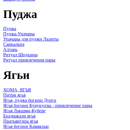
Пуджа
Пуджа
Пуджа-Упачары
Упачары для пуджи Лалиты
Санкальпа
Алтарь
Ритуал Шодханы
Ритуал привлечения пары
Ягьи
ХОМА, ЯГЬЯ
Питри ягья
Ягья, пуджа богини Дурги
Ягья богини Курукуллы - привлечение пары
Ягья Лакшми-Кубере
Бхадракали ягья
Пратьянгира ягья
Ягья богини Камакхьи