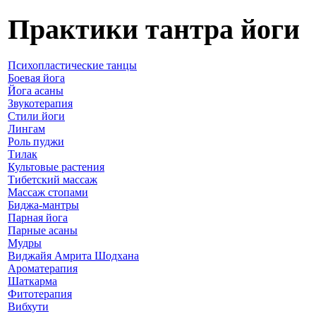
Практики тантра йоги
Психопластические танцы
Боевая йога
Йога асаны
Звукотерапия
Стили йоги
Лингам
Роль пуджи
Тилак
Культовые растения
Тибетский массаж
Массаж стопами
Биджа-мантры
Парная йога
Парные асаны
Мудры
Виджайя Амрита Шодхана
Ароматерапия
Шаткарма
Фитотерапия
Вибхути