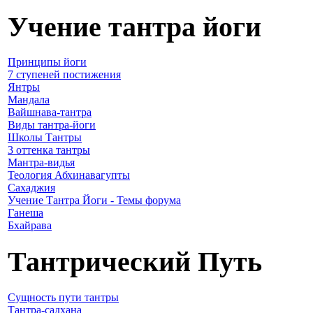
Учение тантра йоги
Принципы йоги
7 ступеней постижения
Янтры
Мандала
Вайшнава-тантра
Виды тантра-йоги
Школы Тантры
3 оттенка тантры
Мантра-видья
Теология Абхинавагупты
Сахаджия
Учение Тантра Йоги - Темы форума
Ганеша
Бхайрава
Тантрический Путь
Сущность пути тантры
Тантра-садхана