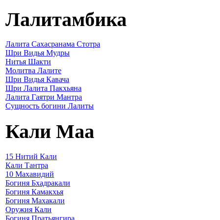
Лалитамбика
Лалита Сахасранама Стотра
Шри Видья Мудры
Нитья Шакти
Молитва Лалите
Шри Видья Кавача
Шри Лалита Пакхьяна
Лалита Гаятри Мантра
Сущность богини Лалиты
Кали Маа
15 Нитий Кали
Кали Тантра
10 Махавидий
Богиня Бхадракали
Богиня Камакхья
Богиня Махакали
Оружия Кали
Богиня Пратьянгира