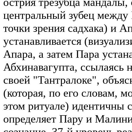
острия трезубца мандалы,
центральный зубец между 
точки зрения садхака) и А
устанавливается (визуализ
Апара, а затем Пара уста
Абхинавагупта, ссылаясь н
своей "Тантралоке", объяс
(которая, по его словам, 
этом ритуале) идентичны 
определяет Пару и Малини
сознание, 37-й уровень реа