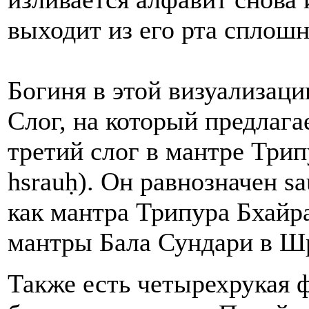
выходит из его рта сплош
Богиня в этой визуализац
Слог, на который предлагае
третий слог в мантре Трип
hsrauḥ). Он равнозначен s
как мантра Трипура Бхайр
мантры Бала Сундари в Шр
Также есть четырехрукая 