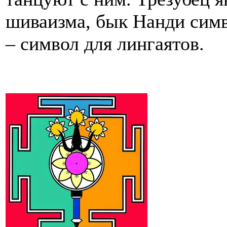
шиваизма, бык Нанди сим
– символ для лингаятов.