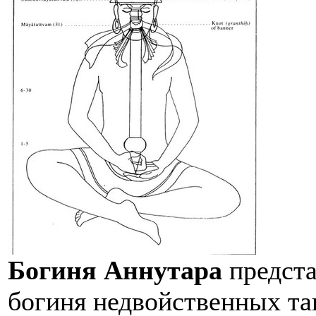
Богиня Аннутара
предст
богиня недвойственных та