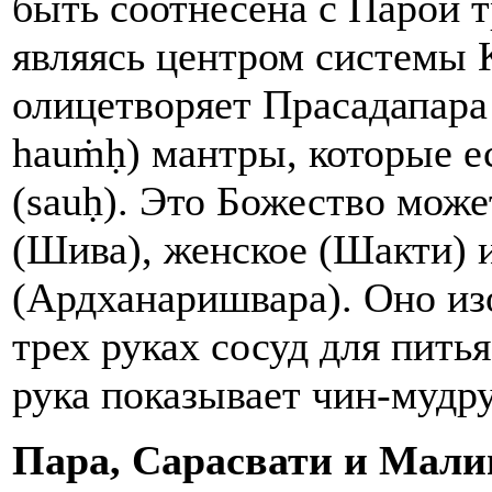
быть соотнесена с Парой 
являясь центром системы К
олицетворяет Прасадапара 
hauṁḥ) мантры, которые 
(sauḥ). Это Божество може
(Шива), женское (Шакти) и
(Ардханаришвара). Оно из
трех руках сосуд для питья
рука показывает чин-мудру
Пара, Сарасвати и Мали