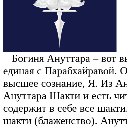
Богиня Ануттара – вот в
единая с Парабхайравой. О
высшее сознание, Я. Из Ан
Ануттара Шакти и есть чи
содержит в себе все шакти
шакти (блаженство). Анутт