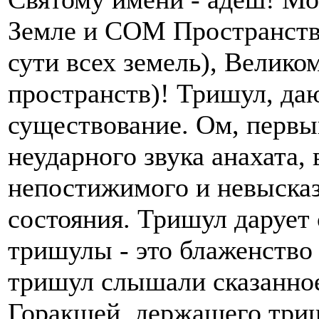
Земле и СОМ Пространству
сути всех земель), Велико
пространств)! Тришул, д
существование. Ом, первы
неударного звука анахата, 
непостижимого и невысказ
состояния. Тришул дарует 
тришулы - это блаженство 
тришул слышали сказанно
Горакшей, держащего три