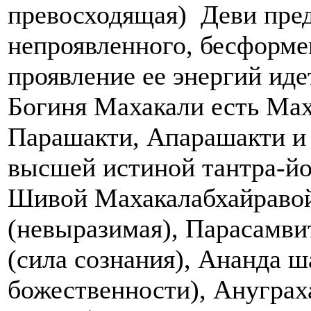
превосходящая) Деви пред
непроявленного, бесформе
проявление ее энергий иде
Богиня Махакали есть Мах
Парашакти, Апарашакти и 
высшей истиной тантра-йо
Шивой Махакалабхайравой
(невыразимая), Парасамви
(сила сознания), Ананда 
божественности), Ануграх