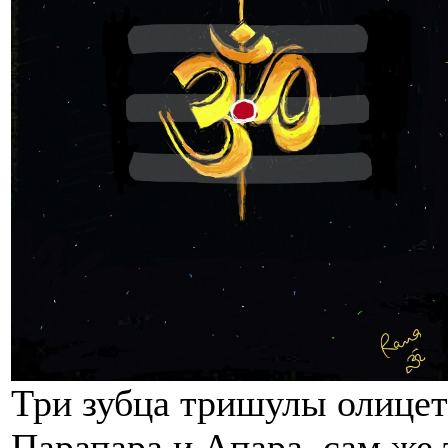
Три зубца тришулы олицет
Парапара и Апара, сам же 