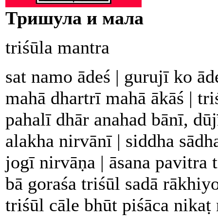
Тришула и мала
triśūla mantra
sat namo ādeś | gurujī ko ād
mahā dhartrī mahā ākāś | tri
pahalī dhār anahad bānī, dūj
alakha nirvānī | siddha sādha
jogī nirvāṇa | āsana pavitra
bā goraśa triśūl sadā rākhiyo
triśūl cāle bhūt piśāca nikaṭ 