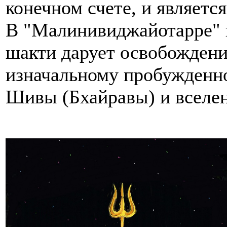
конечном счете, и являетс
В "Малинивиджайотарре" г
шакти дарует освобождени
изначальному пробужденн
Шивы (Бхайравы) и вселен