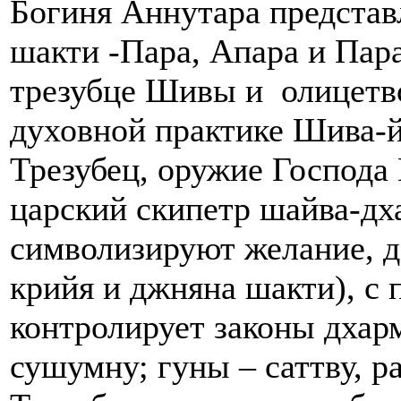
Богиня Аннутара представ
шакти -Пара, Апара и Пар
трезубце Шивы и олицетв
духовной практике Шива-й
Трезубец, оружие Господа
царский скипетр шайва-дх
символизируют желание, д
крийя и джняна шакти), с
контролирует законы дхарм
сушумну; гуны – саттву, р