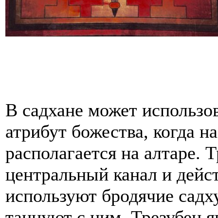
В садхане может использо
атрибут божества, когда н
располагается на алтаре. 
центральный канал и дейст
используют бродячие садху
танцуют с ним. Трезубец 