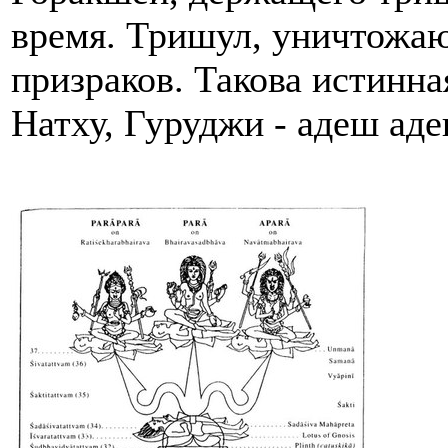
время. Тришул, уничтожа
призраков. Такова истинн
Натху, Гуруджи - адеш ад