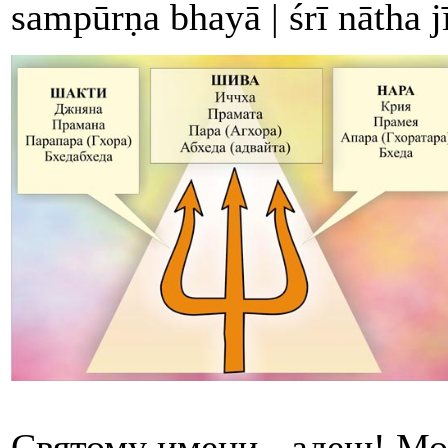
sampūrṇa bhayā | śrī nātha jī
Святому имени - адеш! Мо