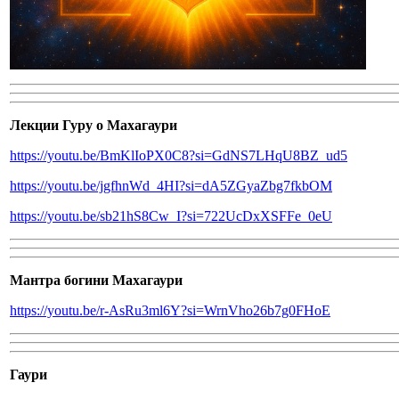
Лекции Гуру о Махагаури
https://youtu.be/BmKlIoPX0C8?si=GdNS7LHqU8BZ_ud5
https://youtu.be/jgfhnWd_4HI?si=dA5ZGyaZbg7fkbOM
https://youtu.be/sb21hS8Cw_I?si=722UcDxXSFFe_0eU
Мантра богини Махагаури
https://youtu.be/r-AsRu3ml6Y?si=WrnVho26b7g0FHoE
Гаури