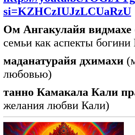
si=KZHCzIUJzLCUaRzU
Ом Ангакулайя видмахе
семьи как аспекты богини
маданатурайя дхимахи
(м
любовью)
танно Камакала Кали пр
желания любви Кали)