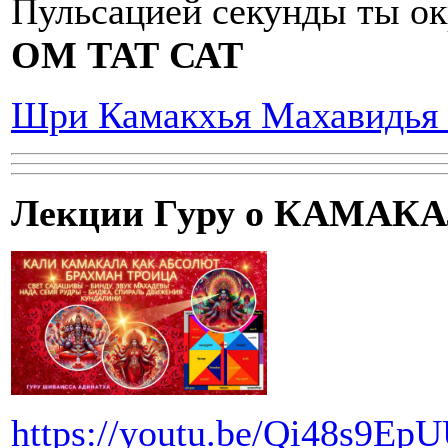
Пульсацией секунды ты о
ОМ ТАТ САТ
Шри Камакхья Махавидья
Лекции Гуру о КАМАК
https://youtu.be/Qi48s9