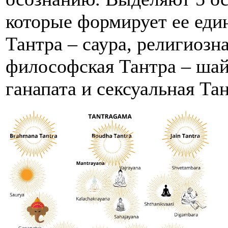
которые формирует ее еди
Тантра – саура, религиозн
философская Тантра – шай
ганапата и сексуальная Та