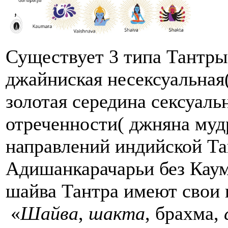
Существует 3 типа Тантры 
джайниская несексуальная(
золотая середина сексуаль
отреченности( джняна мудр
направлений индийской Та
Адишанкарачарьи без Каум
шайва Тантра имеют свои 
«
Шайва
,
шакта
, брахма,