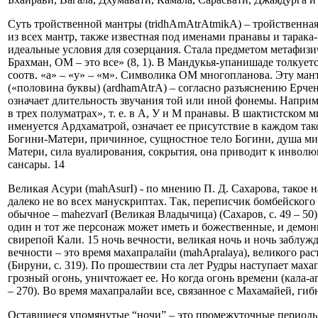
Суть тройственной мантры (tridhАmАtrАtmikА) – тройственная
из всех мантр, также известная под именами пранавы и тарак
идеальные условия для созерцания. Стала предметом метафизи
Брахман, ОМ – это все» (8, 1). В Мандукья-упанишаде толкуетс
соотв. «а» – «у» – «м». Символика ОМ многопланова. Эту мант
(«половина буквы) (аrdhаmАtrА) – согласно разъяснению Ерче
означает длительность звучания той или иной фонемы. Напри
в трех полуматрах», т. е. в А, У и М пранавы. В шактистском
именуется Ардхаматрой, означает ее присутствие в каждом та
Богини-Матери, причинное, сущностное тело Богини, душа ми
Матери, сила вуалирования, сокрытия, она приводит к инволю
сансары. 14
Великая Асури (mahAsurI) - по мнению П. Д. Сахарова, такое 
далеко не во всех манускриптах. Так, переписчик бомбейского
обычное – mahezvarI (Великая Владычица) (Сахаров, с. 49 – 50)
один и тот же персонаж может иметь и божественные, и демон
свирепой Кали. 15 ночь вечности, великая ночь и ночь заблужде
вечности – это время махапралайи (mahApralaya), великого ра
(Бируни, с. 319). По прошествии ста лет Рудры наступает маха
грозный огонь, уничтожает ее. Но когда огонь времени (кала-
– 270). Во время махапралайи все, связанное с Махамайей, гиб
Оставшиеся упомянутые “ночи” – это промежуточные периоды 