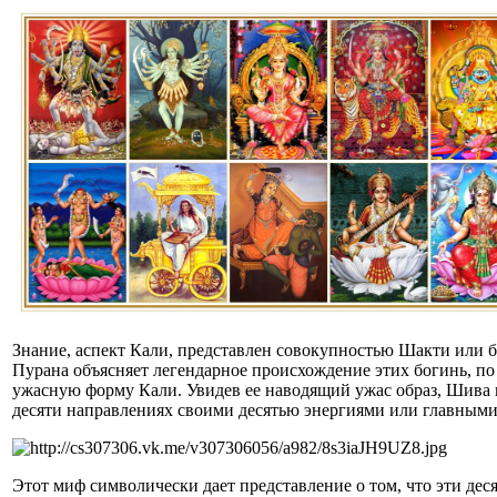
Знание, аспект Кали, представлен совокупностью Шакти или 
Пурана объясняет легендарное происхождение этих богинь, по
ужасную форму Кали. Увидев ее наводящий ужас образ, Шива п
десяти направлениях своими десятью энергиями или главными 
Этот миф символически дает представление о том, что эти дес