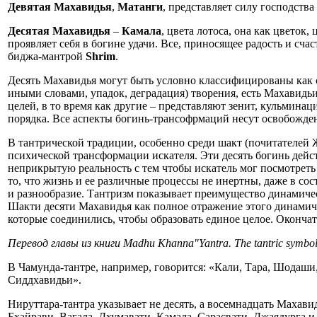
Девятая Махавидья
,
Матанги
, представляет силу господства
Десятая Махавидья
–
Камала
, цвета лотоса, она как цветок
проявляет себя в богине удачи. Все, приносящее радость и счас
биджа-мантрой
Shrim
.
Десять Махавидья могут быть условно классифицированы как 
иными словами, упадок, деградация) творения, есть Махавид
целей, в то время как другие – представляют зенит, кульмин
порядка. Все аспекты богинь-трансофрмаций несут освобождени
В тантрической традиции, особенно среди шакт (почитателей 
психической трансформации искателя. Эти десять богинь дей
неприкрытую реальность с тем чтобы искатель мог посмотреть
то, что жизнь и ее различные процессы не инертны, даже в со
и разнообразие. Тантризм показывает преимущество динамичес
Шакти десяти Махавидья как полное отражение этого динамиче
которые соединились, чтобы образовать единое целое. Окончат
Перевод главы из книги Madhu Khanna"Yantra. The tantric symbol 
В Чамунда-тантре, например, говорится: «Кали, Тара, Шодаши
Сиддхавидьи».
Нируттара-тантра указывает не десять, а восемнадцать Махав
Бхайрави, Вагала, Дхумавати, Камала, Сарасвати, Джаядурга 