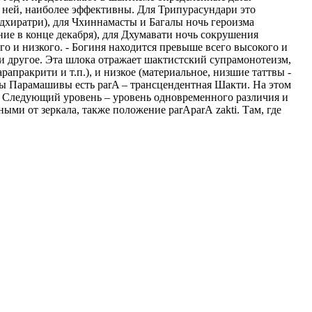
 ней, наиболее эффективны. Для Трипурасундари это
ддхиратри), для Чхиннамасты и Багалы ночь героизма
ние в конце декабря), для Дхумавати ночь сокрушения
го и низкого. - Богиня находится превыше всего высокого и
 и другое. Эта шлока отражает шактистский супрамонотеизм,
пракрити и т.п.), и низкое (материальное, низшие таттвы -
оды Парамашивы есть parA – трансцендентная Шакти. На этом
a. Следующий уровень – уровень одновременного различия и
ными от зеркала, также положение parAparА zakti. Там, где