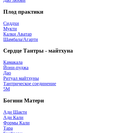
Дао любви
Плод практики
Сиддхи
Мукти
Калки Аватар
Шамбала/Агарти
Сердце Тантры - майтхуна
Камакала
Йони-пуджа
Дао
Ритуал майтхуны
Тантрическое соединение
5М
Богини Матери
Ади Шакти
Ади Кали
Формы Кали
Тара