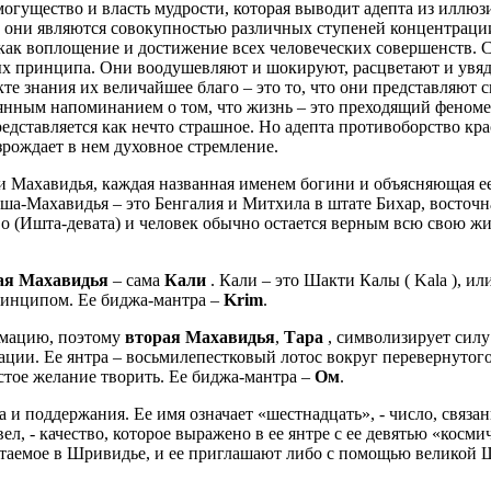
огущество и власть мудрости, которая выводит адепта из иллю
 они являются совокупностью различных ступеней концентрации
ак воплощение и достижение всех человеческих совершенств. С 
 принципа. Они воодушевляют и шокируют, расцветают и увяд
те знания их величайшее благо – это то, что они представляют 
оянным напоминанием о том, что жизнь – это преходящий фено
редставляется как нечто страшное. Но адепта противоборство 
зрождает в нем духовное стремление.
Махавидья, каждая названная именем богини и объясняющая ее п
аша-Махавидья – это Бенгалия и Митхила в штате Бихар, восточн
во (Ишта-девата) и человек обычно остается верным всю свою ж
ая Махавидья
– сама
Кали
. Кали – это Шакти Калы ( Kala ), 
ринципом. Ее биджа-мантра –
Krim
.
рмацию, поэтому
вторая Махавидья
,
Тара
, символизирует сил
ции. Ее янтра – восьмилепестковый лотос вокруг перевернутого
тое желание творить. Ее биджа-мантра –
Ом
.
ва и поддержания. Ее имя означает «шестнадцать», - число, свя
вел, - качество, которое выражено в ее янтре с ее девятью «косм
читаемое в Шривидье, и ее приглашают либо с помощью великой 