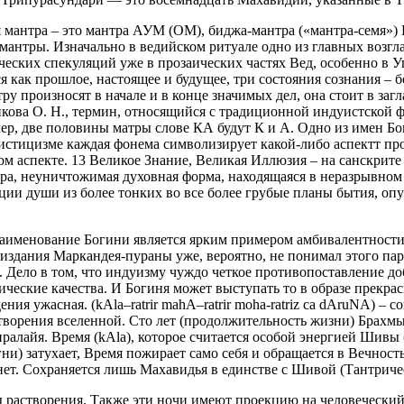
 мантра – это мантра АУМ (ОМ), биджа-мантра («мантра-семя»)
а-мантры. Изначально в ведийском ритуале одно из главных воз
ческих спекуляций уже в прозаических частях Вед, особенно в 
я как прошлое, настоящее и будущее, три состояния сознания – 
ру произносят в начале и в конце значимых дел, она стоит в заг
нкова О. Н., термин, относящийся с традиционной индуистской ф
мер, две половины матры слове КА будут К и А. Одно из имен 
 мистицизме каждая фонема символизирует какой-либо аспектт пр
ком аспекте. 13 Великое Знание, Великая Иллюзия – на санскри
ра, неуничтожимая духовная форма, находящаяся в неразрывном 
ции души из более тонких во все более грубые планы бытия, оп
наименование Богини является ярким примером амбивалентности е
 издания Маркандея-пураны уже, вероятно, не понимал этого па
. Дело в том, что индуизму чуждо четкое противопоставление доб
ические качества. И Богиня может выступать то в образе прекра
ния ужасная. (kАlа–rаtrir mаhА–rаtrir mоhа-rаtriz cа dАruNА) – 
створения вселенной. Сто лет (продолжительность жизни) Брахм
пралайя. Время (kAla), которое считается особой энергией Шивы 
агни) затухает, Время пожирает само себя и обращается в Вечнос
нет. Сохраняется лишь Махавидья в единстве с Шивой (Тантрическ
растворения. Также эти ночи имеют проекцию на человеческий