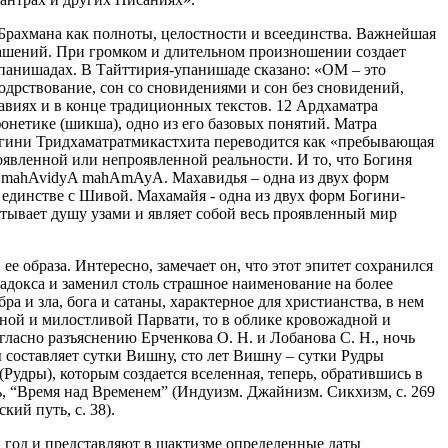
 Брахмана как полноты, целостности и всеединства. Важнейшая
глашений. При громком и длительном произношении создает
Упанишадах. В Тайттирия-упанишаде сказано: «ОМ – это
бодрствование, сон со сновидениями и сон без сновидений,
лавиях и в конце традиционных текстов. 12 Ардхаматра
онетике (шикша), одно из его базовых понятий. Матра
Богини Тридхаматратмикастхита переводится как «пребывающая
оявленной или непроявленной реальности. И то, что Богиня
те mahAvidyA mahAmAyA. Махавидья – одна из двух форм
единстве с Шивой. Махамайя - одна из двух форм Богини-
утывает душу узами и являет собой весь проявленный мир
е образа. Интересно, замечает он, что этот эпитет сохранился
радокса и заменил столь страшное наименование на более
ра и зла, бога и сатаны, характерное для христианства, в нем
сной и милостливой Парвати, то в облике кровожадной и
согласно разъяснению Ерченкова О. Н. и Лобанова С. Н., ночь
ы составляет сутки Вишну, сто лет Вишну – сутки Рудры
(Рудры), которым создается вселенная, теперь, обратившись в
ть, “Время над Временем” (Индуизм. Джайнизм. Сикхизм, с. 269
ий путь, с. 38).
 год и представляют в шактизме определенные даты