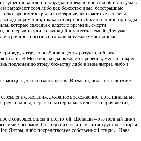
зии существования и пробуждает дремлющие способности ума к
 и выражают себя либо как божественные, бесстрашные,
точки зрения тантры, их полярные, контрастные аспекты,
ают одновременно, так как полярность божественной природы
силы, которые связаны с властью времени, смерти,
мен, непрерывно уничтожающий и уничтожаемый. Для ума,
красткосрочности бытия, символизируемое ужасающими
рироду, янтру, способ проведения ритуала, и блага,
ая Индия. В Митхиле, когда рождается ребенок, местный жрец
изнь поклонению этому божеству либо в виде янтры, либо в
или трансцендентного могущества Времени; она – воплощение
у стремления, желания, духовное восхождение, потенциальные
 треугольника, первого паттерна космического проявления,
занное с совершенством и полнотой. Шодаши – это полный цикл
ическими чревами». Она одна из богинь из этой группы, которая
Шри Янтры, либо посредством ее собственной ятнры, - Нава-