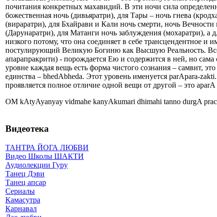
почитания конкретных махавидий. В эти ночи сила определен
божественная ночь (дивьяратри), для Тары – ночь гнева (крод
(вираратри), для Бхайрави и Кали ночь смерти, ночь Вечности
(Дарунаратри), для Матанги ночь заблуждения (мохаратри), а 
низкого потому, что она соединяет в себе трансцендентное и 
постулирующий Великую Богиню как Высшую Реальность. Всё сущ
апарапракрити) - порождается Ею и содержится в ней, но сам
уровне каждая вещь есть форма чистого сознания – самвит, э
единства – bhedAbheda. Этот уровень именуется parApara-zakti
проявляется полное отличие одной вещи от другой – это аparА
OM kAtyAyanyay vidmahe kanyAkumari dhimahi tanno durgA prac
Видеотека
ТАНТРА ЙОГА ЛЮБВИ
Видео Школы ШАКТИ
Аудиолекции Гуру
Танец Дэви
Танец апсар
Сериалы
Камасутра
Карнавал