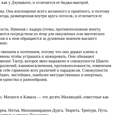
, как у Дхумавати, и отличается ее биджа-мантрой.
ства. Она воплощение всего желанного и приятного, и поэтому
везда, размещенная внутри круга лотосов, и отличается ее
ти. Начиная с надира (точка, противоположная зениту,
ются посредством их ятнр для оккультных или магических
ания и к ним обращаются за духовным знанием высшего
шине.
оговением и почтением, потому что они держат ключи к
начены чтобы устрашать и шокировать. Они обнажают
ровение Тантр, которое явно выражено в совокупности Шакти:
во различий, взаимоисключения, противоположности, изменения
 в себе гармонию всех различий и парадоксов. Совокупности
нейших, чистейших, наиболее могущественных и инертных,
я единства и разнообразия.
и, Матанги и Камала — это десять Махавидий, известные как
урна, Нитья, Махишамардини-Дурга, Тварита, Трипура, Пута,
антрах и других Писаниях».