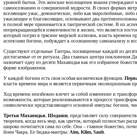
уровней бытия. Эти женские воплощения знания утверждают м
самоосознанию и совершенной мудрости. В своих формах янтр
вселяющие ужас, демонические, либо как миролюбивые, либо к
ужасающие и благоволящие, основывают два противоположных
в полной мере принимается в тантрической системе. В их аспек
непрекращающейся изменчивости в жизни, что является пост
который погряз в трясине мирской иллюзии, власть времени п
аспектами богини, побуждает к осознанному самоанализу и во
Существуют отдельные Тантры, посвященные каждой из десяти 
достигаемые от ее ритуала. Два главных центра поклонения Д
назначает одну из десяти Махавидья как его избранное божест
форме изображения.
У каждой богини есть своя особая космическоя функция.
Перв
власти времени мира и является первичным эволюционным п
Ход времени неизбежно влечет за собой изменение и трансфо
возможности, которые реализовываются в процессе трансформа
символически представляющего основной импульс богини, чис
Третья Махавидья
,
Шодаши
, представляет силу совершенст
творения, когда весь мир, как цветок, который полностью расц
широко почитается сама по себе. Она – главное божество, по
йони Чакра. Ее биджа-мантры:
Aim, Klim, Sauh
.