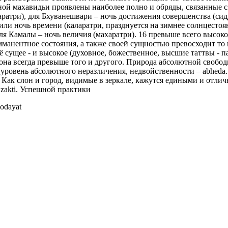
ной махавидьи проявлены наиболее полно и обряды, связанные с
харатри), для Бхуванешвари – ночь достижения совершенства (си
 или ночь времени (каларатри, празднуется на зимнее солнцестоя
для Камалы – ночь величия (махаратри). 16 превыше всего высоко
имманентное состояния, а также своей сущностью превосходит то
ее - и высокое (духовное, божественное, высшие таттвы - пара
а она всегда превыше того и другого. Природа абсолютной своб
то уровень абсолютного неразличения, недвойственности – abhed
. Как слон и город, видимые в зеркале, кажутся едиными и отлич
 zakti. Успешной практики
odayat