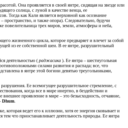
расотой. Она проявляется в своей янтре, сидящая на звезде или
ящего солнца, с луной в качестве венца, ее
ов. Тогда как Кали является верховной как осознание
– пространство, и также опора). Следовательно, будучи
же повелительница трех миров, земли, атмосферы и неба,
щего жизненного цикла, которое предваряет и влечет за собой
ущей из ее собственной шеи. В ее янтре, разрушительный
ся деятельностью (
раджасика
). Ее янтра – шестиугольная
 противоположными силами развития и распада; все, что
дставлена в янтре этой богини девятью треугольниками,
 разрушения. Ее всемогущее разрушительное стремление, с
ствования, когда все в мире инертно, в бездействии и
ее внешнее проявление в мире – это безысходность, отчаяние,
–
Dhum
.
е, которая ведет его к иллюзии, хотя ее энергия сковывает и
ся тем что приостанавливает деятельность природы. Ее янтра