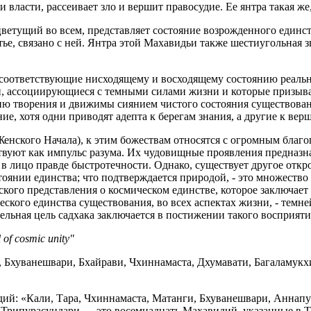
 и власти, рассеивает зло и вершит правосудие. Ее янтра такая же
, цветущий во всем, представляет состояние возрожденного един
тье, связано с ней. Янтра этой Махавидьи также шестиугольная з
соответствующие нисходящему и восходящему состоянию реальнос
ьи, ассоциирующиеся с темными силами жизни и которые призыва
ацию творения и движимы сиянием чистого состояния существов
е, хотя одни приводят адепта к берегам знания, а другие к вер
Женского Начала), к этим божествам относятся с огромным благ
ствуют как импульс разума. Их чудовищные проявления предназ
 в лицо правде быстротечности. Однако, существует другое отк
стоянии единства; что подтверждается природой, - это множест
кого представления о космическом единстве, которое заключает
ского единства существования, во всех аспектах жизни, - тем
ельная цель садхака заключается в постижении такого восприяти
of cosmic unity"
, Бхуванешвари, Бхайрави, Чхиннамаста, Дхумавати, Багаламукх
идий: «Кали, Тара, Чхиннамаста, Матанги, Бхуванешвари, Аннап
и Трипурасундари — это восемнадцать Махавидий, указанные в Т