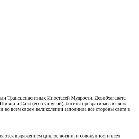
 или Трансцендентных Ипостасей Мудрости. Девибхагавата
Шивой и Сати (его супругой), богиня превратилась в свою
и во всем своем великолепии заполнила все стороны света в
являются выражением циклов жизни, и совокупности всех