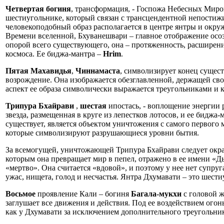
Четвертая богиня
, трансформация, - Госпожа Небесных Миро
шестиугольнике, который связан с трансцендентной непостижим
человекоподобный образ располагается в центре янтры и окруж
Времени вселенной, Бхуванешвари – главное отображение осозн
опорой всего существующего, она – протяженность, расширение
космоса. Ее биджа-мантра –
Hrim
.
Пятая Махавидья
,
Чиннамаста
, символизирует конец сущес
возрождение. Она изображается обезглавленной, держащей сво
аспект ее образа символически выражается треугольниками и 
Трипура Бхайрави
,
шестая
ипостась, - воплощение энергии
звезда, размещенная в круге из лепестков лотосов, и ее биджа-
существует, является объектом уничтожения с самого первого
которые символизируют разрушающиеся уровни бытия.
За всемогущей, уничтожающей Трипура Бхайрави следует окр
которым она превращает мир в пепел, отражено в ее имени «Ды
«мертво». Она считается «вдовой», и поэтому у нее нет супруг
ужас, нищета, голод и несчастья. Янтра Дхумавати – это шести
Восьмое
проявление Кали – богиня
Багала-мукхи
с головой ж
заглушает все движения и действия. Под ее воздействием огон
как у Дхумавати за исключением дополнительного треугольник