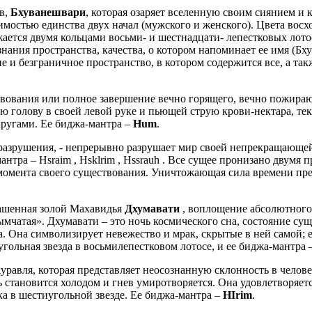
в,
Бхуванешвари
, которая озаряет вселенную своим сиянием и к
остью единства двух начал (мужского и женского). Цвета восход
ается двумя кольцами восьми- и шестнадцати- лепестковых лотос
ания пространства, качества, о котором напоминает ее имя (Бху 
 и безграничное пространство, в котором содержится все, а так
твования или полное завершение вечно горящего, вечно пожираю
ю голову в своей левой руке и пьющей струю крови-нектара, тек
кругами. Ее биджа-мантра –
Hum
.
 разрушения, - непрерывно разрушает мир своей непрекращающей
мантра – Hsraim , Hsklrim , Hssrauh . Все сущее пронизано двумя
 момента своего существования. Уничтожающая сила времени пре
ашенная золой Махавидья
Дхумавати
, воплощение абсолютного
мчатая». Дхумавати – это ночь космического сна, состояние суще
а. Она символизирует невежество и мрак, скрытые в ней самой; 
угольная звезда в восьмилепестковом лотосе, и ее биджа-мантра 
уравля, которая представляет неосознанную склонность в человек
ь становится холодом и гнев умиротворяется. Она удовлетворяет
а в шестиугольной звезде. Ее биджа-мантра –
HIrim
.