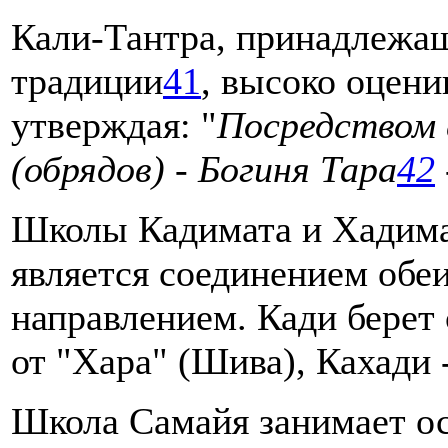
Кали-Тантра, принадлежащ
традиции
41
, высоко оцени
утверждая: "
Посредством 
(обрядов) - Богиня Тара
42
Школы Кадимата и Хадимат
является соединением обе
направлением. Кади берет 
от "Хара" (Шива), Кахади 
Школа Самайя занимает ос