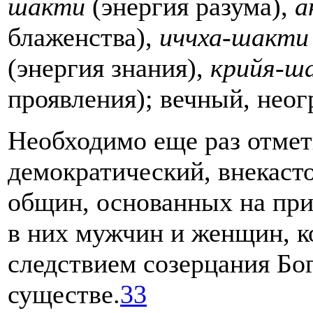
шакти
(энергия разума),
а
блаженства),
иччха-шакти
(энергия знания),
крийя-ш
проявления); вечный, нео
Необходимо еще раз отме
демократический, внекаст
общин, основанных на пр
в них мужчин и женщин, к
следствием созерцания Бог
существе.
33