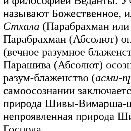
и философией Веданты. У
называют Божественное, 
Стхала
(Парабрахман или 
Парабрахман (Абсолют) оп
(вечное разумное блаженст
Парашива (Абсолют) осозн
разум-блаженство (
асми-п
самоосознании заключаетс
природа Шивы-Вимарша-ша
непроявленная природа Ш
Господа.