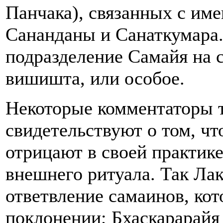
Панчака), связанных с им
Сананданы и Санаткумара.
подразделение Самайя на с
вишишта, или особое.
Некоторые комментаторы т
свидетельствуют о том, чт
отрицают в своей практик
внешнего ритуала. Так Л
ответвление самаинов, ко
поклонении; Бхаскарарайя 