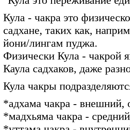
Кула - чакра это физическ
садхане, таких как, напри
йони/лингам пуджа.
Физически Кула - чакрой я
Каула садхаков, даже разн
Кула чакры подразделяются
*адхама чакра - внешний,
*мадхьяма чакра - средний
*уттама чакра - внутренни