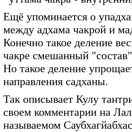
Ещё упоминается о упадха
между адхама чакрой и ма
Конечно такое деление вес
чакре смешанный "состав"
Но такое деление упрощае
направления садханы.
Так описывает Кулу тантр
своем комментарии на Лал
называемом Саубхагйабхас