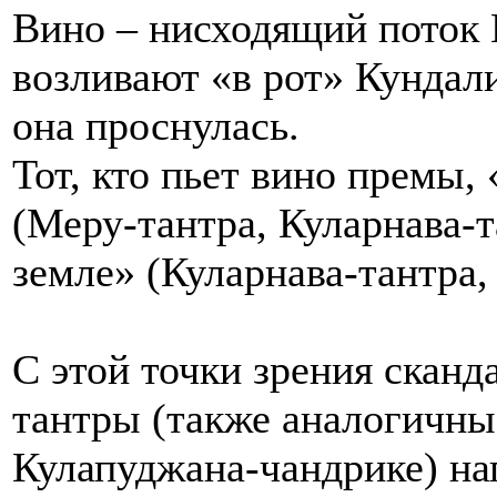
Вино – нисходящий поток 
возливают «в рот» Кундали
она проснулась.
Тот, кто пьет вино премы
(Меру-тантра, Куларнава-т
земле» (Куларнава-тантра,
С этой точки зрения сканд
тантры (также аналогичные
Кулапуджана-чандрике) н