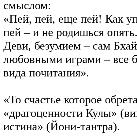
смыслом:
«Пей, пей, еще пей! Как у
пей – и не родишься опять
Деви, безумием – сам Бхай
любовными играми – все б
вида почитания».
«То счастье которое обре
«драгоценности Кулы» (вин
истина» (Йони-тантра).