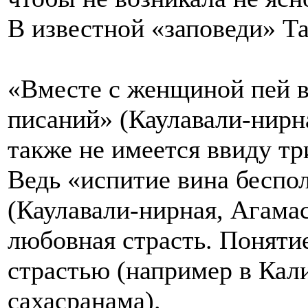
В известной «заповеди» Та
«Вместе с женщиной пей ви
писаний» (Каулавали-нирна
также не имеется ввиду тр
Ведь «испитие вина беспо
(Каулавали-нирная, Агама
любовная страсть. Понятие
страстью (например в Кал
сахасранама).