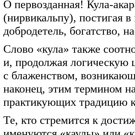
О первозданная! Кула-ака
(нирвикальпу), постигая в
добродетель, богатство, н
Слово «кула» также соот
и, продолжая логическую 
с блаженством, возникающи
наконец, этим термином н
практикующих традицию к
Те, кто стремится к дости
именуются «каулы» или «к