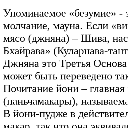
Упоминаемое «безумие» - э
молчание, мауна. Если «ви
мясо (джняна) – Шива, н
Бхайрава» (Куларнава-тант
Джняна это Третья Основа
может быть переведено та
Почитание йони – главная 
(паньчамакары), называема
В йони-пудже в действите
макар, так что она эквивал