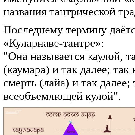
названия тантрической тра
Последнему термину даётс
«Куларнаве-тантре»:
"Она называется каулой, т
(каумара) и так далее; так
смерть (лайа) и так далее; 
всеобъемлющей кулой".