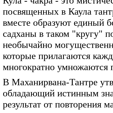
Кула - чакра - это мистиче
посвященных в Каула тантр
вместе образуют единый 
садханы в таком "кругу" 
необычайно могущественны
которые прилагаются кажд
многократно умножаются п
В Маханирвана-Тантре утв
обладающий истинным знан
результат от повторения м