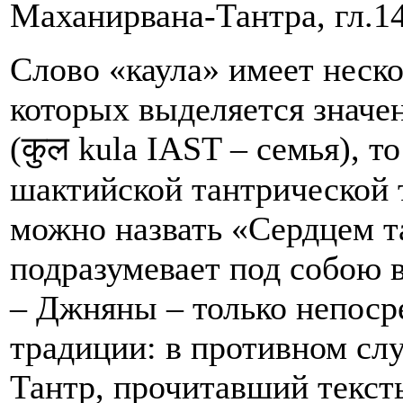
Маханирвана-Тантра, гл.1
Слово «каула» имеет неск
которых выделяется знач
(कुल kula IAST – семья), т
шактийской тантрической 
можно назвать «Сердцем т
подразумевает под собою 
– Джняны – только непоср
традиции: в противном сл
Тантр, прочитавший текст