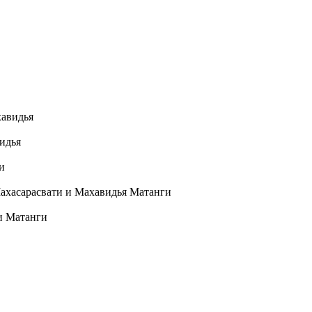
хавидья
идья
и
ахасарасвати и Махавидья Матанги
и Матанги