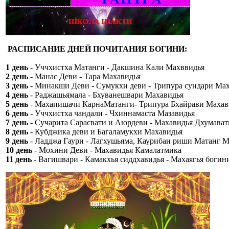
РАСПИСАНИЕ ДНЕЙ ПОЧИТАНИЯ БОГИНИ:
1 день
- Уччхистха Матанги - Дакшина Кали Махввидья
2 день
- Манас Деви - Тара Махавидья
3 день
- Минакши Деви - Сумукхи деви - Трипура сундари Ма
4 день
- Раджашьямала - Бхуванешвари Махавидья
5 день
- Махапишачи КарнаМатанги- Трипура Бхайрави Махав
6 день
- Уччхистха чандали - Чхиннамаста Мазавидья
7 день
- Сучарита Сарасвати и Аюрдеви - Махавидья Дхумават
8 день
- Кубджика деви и Багаламукхи Махавидья
9 день
- Ладджа Гаури - Лагхушьяма, Каурибаи риши Матанг М
10 день
- Мохини Деви - Махавидья Камалатмика
11 день
- Вагишвари - Камакхья сиддхавидья - Махаягья богин