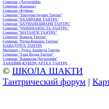
Семинар «Даттатрейя»
Семинар «Кришна»
Семинар «Кубера»
Семинар "Трипурасундари Тантра"
Семинар "БХАЙРАВИ ТАНТРА"
Семинар "БХУВАНЕШВАРИ ТАНТРА"
Семинар "ЧХИННАМАСТА ТАНТРА"
Семинар "МАТАНГИ ТАНТРА"
Семинар "Камала Тантра"
Семинар "Радха-Кришна Тантра"
НАВАДУРГА ТАНТРА
Матрики - Дурга Аюрведа Тантра
Семинар "Тара Видья Тантра"
Семинар "Камакхья-Даттатрейя"
ЛАКШМИ-КУБЕРА АРТХА ТАНТРА
©
ШКОЛА ШАКТИ
Тантрический форум
|
Кар