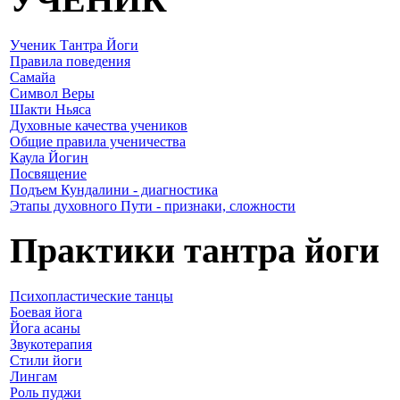
Ученик Тантра Йоги
Правила поведения
Самайа
Символ Веры
Шакти Ньяса
Духовные качества учеников
Общие правила ученичества
Каула Йогин
Посвящение
Подъем Кундалини - диагностика
Этапы духовного Пути - признаки, сложности
Практики тантра йоги
Психопластические танцы
Боевая йога
Йога асаны
Звукотерапия
Стили йоги
Лингам
Роль пуджи