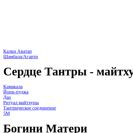
Калки Аватар
Шамбала/Агарти
Сердце Тантры - майтх
Камакала
Йони-пуджа
Дао
Ритуал майтхуны
Тантрическое соединение
5М
Богини Матери