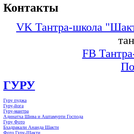
Контакты
VK Тантра-школа "Шак
тан
FB Тантра
По
ГУРУ
Гуру пуджа
Гуру-йога
Гуру-мантра
Адинатха Шива и Аштамурти Господа
Гуру Фото
Бхадракали Ананда Шакти
Фото Гуру-Шакти