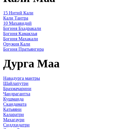
15 Нитий Кали
Кали Тантра
10 Махавидий
Богиня Бхадракали
Богиня Камакхья
Богиня Махакали
Оружия Кали
Богиня Пратьянгира
Дурга Маа
Навадурга мантры
Шайлапутри
Брахмачарини
Чандрагантха
Кушманда
Скандамата
Катьяяни
Каларатри
Махагаури
Сиддхидатри