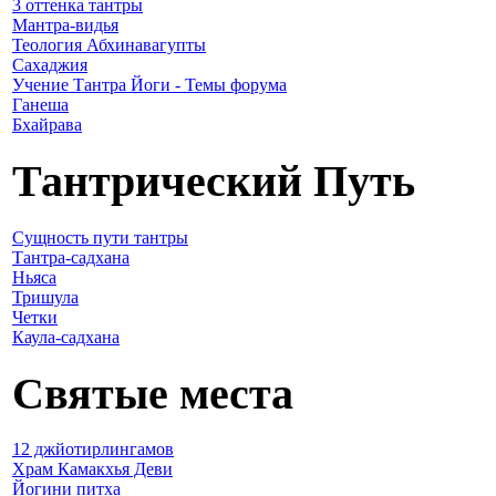
3 оттенка тантры
Мантра-видья
Теология Абхинавагупты
Сахаджия
Учение Тантра Йоги - Темы форума
Ганеша
Бхайрава
Тантрический Путь
Сущность пути тантры
Тантра-садхана
Ньяса
Тришула
Четки
Каула-садхана
Святые места
12 джйотирлингамов
Храм Камакхья Деви
Йогини питха