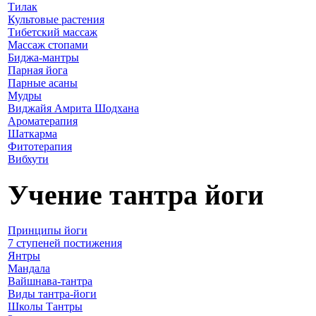
Тилак
Культовые растения
Тибетский массаж
Массаж стопами
Биджа-мантры
Парная йога
Парные асаны
Мудры
Виджайя Амрита Шодхана
Ароматерапия
Шаткарма
Фитотерапия
Вибхути
Учение тантра йоги
Принципы йоги
7 ступеней постижения
Янтры
Мандала
Вайшнава-тантра
Виды тантра-йоги
Школы Тантры