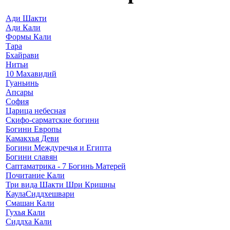
Ади Шакти
Ади Кали
Формы Кали
Тара
Бхайрави
Нитьи
10 Махавидий
Гуаньинь
Апсары
София
Царица небесная
Скифо-сарматские богини
Богини Европы
Камакхья Деви
Богини Междуречья и Египта
Богини славян
Саптаматрика - 7 Богинь Матерей
Почитание Кали
Три вида Шакти Шри Кришны
КаулаСиддхешвари
Смашан Кали
Гухья Кали
Сиддха Кали