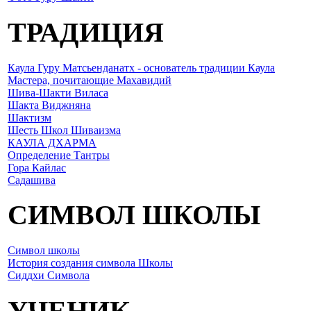
ТРАДИЦИЯ
Каула Гуру Матсьенданатх - основатель традиции Каула
Мастера, почитающие Махавидий
Шива-Шакти Виласа
Шакта Виджняна
Шактизм
Шесть Школ Шиваизма
КАУЛА ДХАРМА
Определение Тантры
Гора Кайлас
Садашива
СИМВОЛ ШКОЛЫ
Символ школы
История создания символа Школы
Сиддхи Символа
УЧЕНИК