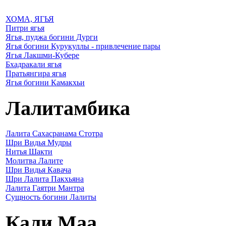
ХОМА, ЯГЬЯ
Питри ягья
Ягья, пуджа богини Дурги
Ягья богини Курукуллы - привлечение пары
Ягья Лакшми-Кубере
Бхадракали ягья
Пратьянгира ягья
Ягья богини Камакхьи
Лалитамбика
Лалита Сахасранама Стотра
Шри Видья Мудры
Нитья Шакти
Молитва Лалите
Шри Видья Кавача
Шри Лалита Пакхьяна
Лалита Гаятри Мантра
Сущность богини Лалиты
Кали Маа