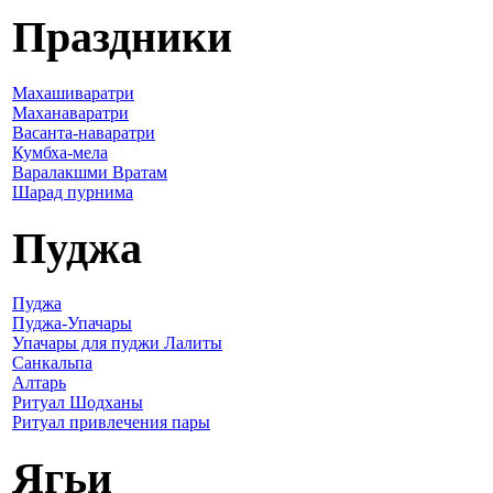
Праздники
Махашиваратри
Маханаваратри
Васанта-наваратри
Кумбха-мела
Варалакшми Вратам
Шарад пурнима
Пуджа
Пуджа
Пуджа-Упачары
Упачары для пуджи Лалиты
Санкальпа
Алтарь
Ритуал Шодханы
Ритуал привлечения пары
Ягьи