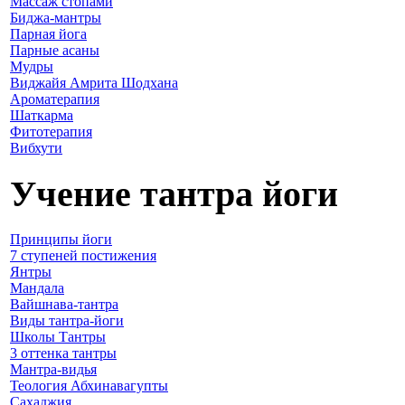
Массаж стопами
Биджа-мантры
Парная йога
Парные асаны
Мудры
Виджайя Амрита Шодхана
Ароматерапия
Шаткарма
Фитотерапия
Вибхути
Учение тантра йоги
Принципы йоги
7 ступеней постижения
Янтры
Мандала
Вайшнава-тантра
Виды тантра-йоги
Школы Тантры
3 оттенка тантры
Мантра-видья
Теология Абхинавагупты
Сахаджия