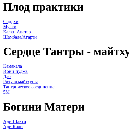
Плод практики
Сиддхи
Мукти
Калки Аватар
Шамбала/Агарти
Сердце Тантры - майтх
Камакала
Йони-пуджа
Дао
Ритуал майтхуны
Тантрическое соединение
5М
Богини Матери
Ади Шакти
Ади Кали