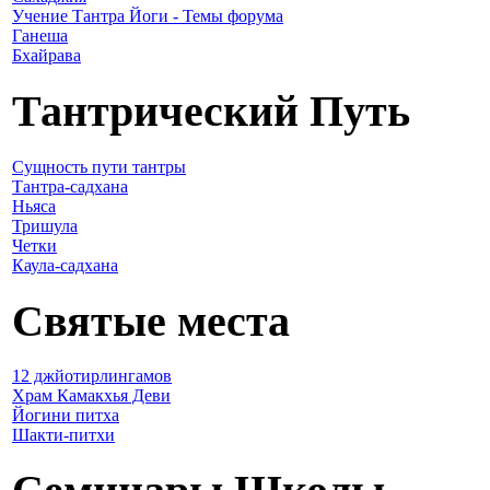
Учение Тантра Йоги - Темы форума
Ганеша
Бхайрава
Тантрический Путь
Сущность пути тантры
Тантра-садхана
Ньяса
Тришула
Четки
Каула-садхана
Святые места
12 джйотирлингамов
Храм Камакхья Деви
Йогини питха
Шакти-питхи