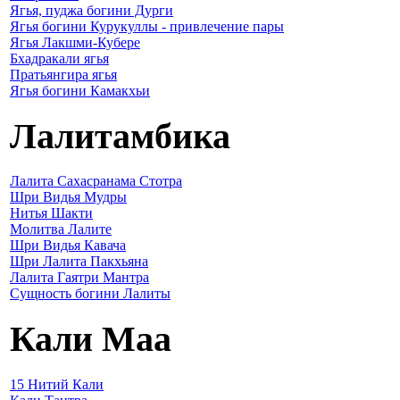
Ягья, пуджа богини Дурги
Ягья богини Курукуллы - привлечение пары
Ягья Лакшми-Кубере
Бхадракали ягья
Пратьянгира ягья
Ягья богини Камакхьи
Лалитамбика
Лалита Сахасранама Стотра
Шри Видья Мудры
Нитья Шакти
Молитва Лалите
Шри Видья Кавача
Шри Лалита Пакхьяна
Лалита Гаятри Мантра
Сущность богини Лалиты
Кали Маа
15 Нитий Кали