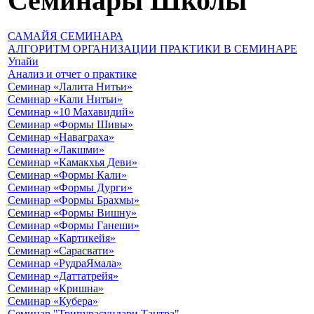
Семинары Школы
САМАЙЯ СЕМИНАРА
АЛГОРИТМ ОРГАНИЗАЦИИ ПРАКТИКИ В СЕМИНАРЕ
Упайи
Анализ и отчет о практике
Семинар «Лалита Нитьи»
Семинар «Кали Нитьи»
Семинар «10 Махавидий»
Семинар «Формы Шивы»
Семинар «Наваграха»
Семинар «Лакшми»
Семинар «Камакхья Деви»
Семинар «Формы Кали»
Семинар «Формы Дурги»
Семинар «Формы Брахмы»
Семинар «Формы Вишну»
Семинар «Формы Ганеши»
Семинар «Картикейя»
Семинар «Сарасвати»
Семинар «РудраЯмала»
Семинар «Даттатрейя»
Семинар «Кришна»
Семинар «Кубера»
Семинар "Трипурасундари Тантра"