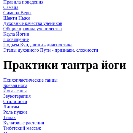
Правила поведения
Самайа
Символ Веры
Шакти Ньяса
Духовные качества учеников
Общие правила ученичества
Каула Йогин
Посвящение
Подъем Кундалини - диагностика
Этапы духовного Пути - признаки, сложности
Практики тантра йоги
Психопластические танцы
Боевая йога
Йога асаны
Звукотерапия
Стили йоги
Лингам
Роль пуджи
Тилак
Культовые растения
Тибетский массаж