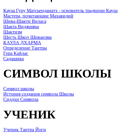
Каула Гуру Матсьенданатх - основатель традиции Каула
Мастера, почитающие Махавидий
Шива-Шакти Виласа
Шакта Виджняна
Шактизм
Шесть Школ Шиваизма
КАУЛА ДХАРМА
Определение Тантры
Гора Кайлас
Садашива
СИМВОЛ ШКОЛЫ
Символ школы
История создания символа Школы
Сиддхи Символа
УЧЕНИК
Ученик Тантра Йоги