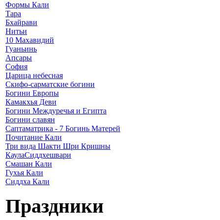
Формы Кали
Тара
Бхайрави
Нитьи
10 Махавидий
Гуаньинь
Апсары
София
Царица небесная
Скифо-сарматские богини
Богини Европы
Камакхья Деви
Богини Междуречья и Египта
Богини славян
Саптаматрика - 7 Богинь Матерей
Почитание Кали
Три вида Шакти Шри Кришны
КаулаСиддхешвари
Смашан Кали
Гухья Кали
Сиддха Кали
Праздники