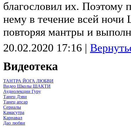
благословил их. Поэтому
нему в течение всей ночи
повторяя мантры и выполн
20.02.2020 17:16 |
Вернуть
Видеотека
ТАНТРА ЙОГА ЛЮБВИ
Видео Школы ШАКТИ
Аудиолекции Гуру
Танец Дэви
Танец апсар
Сериалы
Камасутра
Карнавал
Дао любви