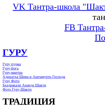
VK Тантра-школа "Шак
тан
FB Тантра
По
ГУРУ
Гуру пуджа
Гуру-йога
Гуру-мантра
Адинатха Шива и Аштамурти Господа
Гуру Фото
Бхадракали Ананда Шакти
Фото Гуру-Шакти
ТРАДИЦИЯ