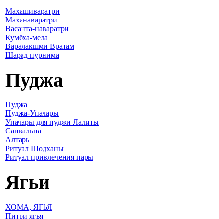
Махашиваратри
Маханаваратри
Васанта-наваратри
Кумбха-мела
Варалакшми Вратам
Шарад пурнима
Пуджа
Пуджа
Пуджа-Упачары
Упачары для пуджи Лалиты
Санкальпа
Алтарь
Ритуал Шодханы
Ритуал привлечения пары
Ягьи
ХОМА, ЯГЬЯ
Питри ягья