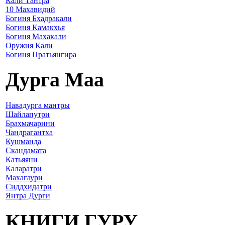
Кали Тантра
10 Махавидий
Богиня Бхадракали
Богиня Камакхья
Богиня Махакали
Оружия Кали
Богиня Пратьянгира
Дурга Маа
Навадурга мантры
Шайлапутри
Брахмачарини
Чандрагантха
Кушманда
Скандамата
Катьяяни
Каларатри
Махагаури
Сиддхидатри
Янтра Дурги
КНИГИ ГУРУ