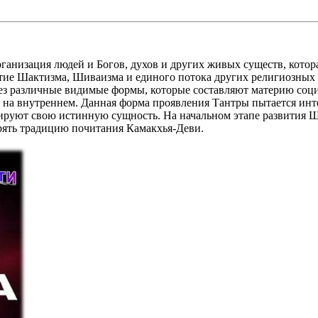
ганизация людей и Богов, духов и других живых существ, котор
тие Шактизма, Шиваизма и единого потока других религиозных
рез различные видимые формы, которые составляют материю соц
а внутреннем. Данная форма проявления Тантры пытается интег
кируют свою истинную сущность. На начальном этапе развития 
орять традицию почитания Камакхья-Деви.