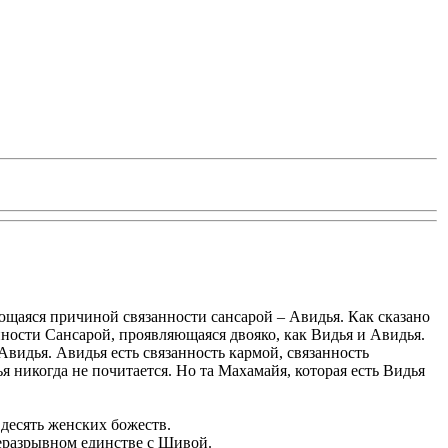
щаяся причиной связанности сансарой – Авидья. Как сказано
ости Сансарой, проявляющаяся двояко, как Видья и Авидья.
– Авидья. Авидья есть связанность кармой, связанность
я никогда не почитается. Но та Махамайя, которая есть Видья
 десять женских божеств.
неразрывном единстве с Шивой.