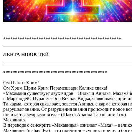
**************************************************
ЛЕНТА НОВОСТЕЙ
********************************************
Ом Шакти Хрим!
Ом Хрим Шрим Крим Парамешвари Калике сваха!
«Махамайя существует двух видов – Видья и Авидья. Махамай
в Маркандейя Пуране: «Она Вечная Видья, являющаяся причин
Та карма, которая связывает, зовется Авидья, а карма,которая 
разрушает знание. От разрушения знания происходит новое вопл
почитается мудрыми вседа» (Шакта Ананда Тарангини 1гл.)
Махавидья
В переводе с санскрита «Махавидья» означает «Маха» – велико
Махавидья (mahavidya) – это причинное сущностное тело боги