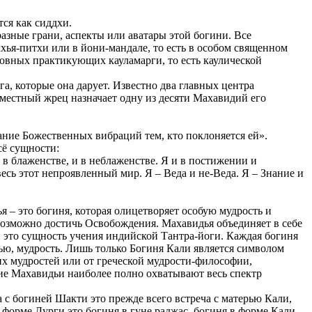
тся как сиддхи.
азные грани, аспекты или аватары этой богини. Все
ья-питхи или в йони-мандале, то есть в особом священном
ховных практикующих кауламарги, то есть каулической
а, которые она дарует. Известно два главных центра
 местный жрец назначает одну из десяти Махавидий его
нание Божественных вибраций тем, кто поклоняется ей».
сё сущности:
 в блаженстве, и в неблаженстве. Я и в постижении и
есь этот непроявленный мир. Я – Веда и не-Веда. Я – Знание и
– это богиня, которая олицетворяет особую мудрость и
евозможно достичь Освобождения. Махавидья объединяет в себе
 это сущность учения индийской Тантра-йоги. Каждая богиня
дью, мудрость. Лишь только Богиня Кали является символом
их мудростей или от греческой мудрости-философии,
кие Махавидьи наиболее полно охватывают весь спектр
а с богиней Шакти это прежде всего встреча с матерью Кали,
 форме Дурги это богиня в гуне раджас, богиня в форме Кали