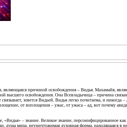
я, являющаяся причиной освобождения – Видья. Махамайя, являю
ой высшего освобождения. Она Всевладычица – причина связанн
не связывает, зовется Видьей. Видья легко почитаема, и никогда 
ощение, от воплощения – ужас, от ужаса – ад, вот почему авидь
е, «Видья» – знание. Великое знание, персонифицированное как
ни, душа мира, неуничтожимая духовная форма, находящаяся в 