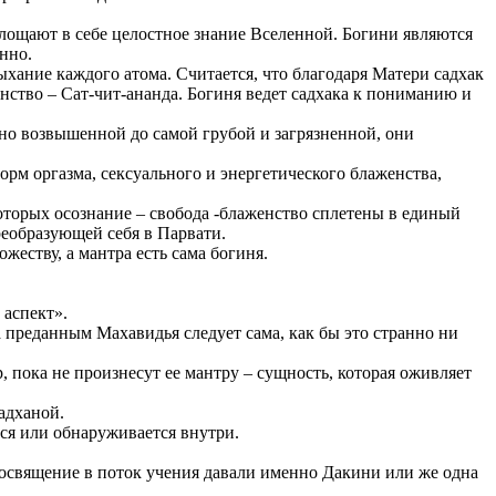
лощают в себе целостное знание Вселенной. Богини являются
нно.
хание каждого атома. Считается, что благодаря Матери садхак
ство – Сат-чит-ананда. Богиня ведет садхака к пониманию и
йно возвышенной до самой грубой и загрязненной, они
орм оргазма, сексуального и энергетического блаженства,
оторых осознание – свобода -блаженство сплетены в единый
еобразующей себя в Парвати.
жеству, а мантра есть сама богиня.
 аспект».
реданным Махавидья следует сама, как бы это странно ни
р, пока не произнесут ее мантру – сущность, которая оживляет
адханой.
ся или обнаруживается внутри.
 посвящение в поток учения давали именно Дакини или же одна