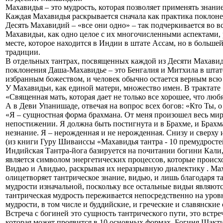
Махавидья – это мудрость, которая позволяет применять знание
Каждая Махавидья раскрывается сначала как практика поклонен
Десять Махавидий – «все они одно» – так подчеркивается во в
Махавидьи, как одно целое с их многочисленными аспектами,
месте, которое находится в Индии в штате Ассам, но в больш
традиции.
В отдельных тантрах, посвященных каждой из Десяти Махавидий
поклонения Даша-Махавидье – это Бенгалия и Митхила в штате
избранным божеством, и человек обычно остается верным всю
У Махавидьи, как единой матери, множество имен. В трактат
«Священная мать, которая дает не только все хорошее, что лю
А в Деви Упанишаде, отвечая на вопрос всех богов: «Кто Ты, 
«Я – сущностная форма брахмана. От меня произошел весь мир,
непостижении. Я должна быть постигнута и в Брахме, и Брахма
незнание. Я – нерожденная и не нерожденная. Снизу и сверху и
(из книги Гуру Шиваиссы «Махавидья тантра - 10 премудрос
Индийская Тантра-йога базируется на почитании богини Кали,
является символом энергетических процессов, которые происх
Видью и Авидью, раскрывая их неразрывную диалектику . Мах
олицетворяет тантрическое знание, видью, и лишь благодаря т
мудрости изначальной, поскольку все остальные видьи являют
тантрическая мудрость переживается непосредственно на уров
мудрости, в том числе и буддийские, и греческие и славянски
Встреча с богиней это сущность тантрического пути, это встр
которая может проявится в 10 основных формах. Богиня Шакти 