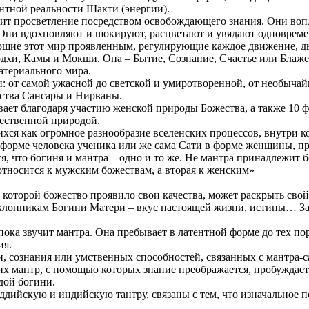
нтной реальности Шакти (энергии).
осит просветление посредством освобождающего знания. Они воп
Они вдохновляют и шокируют, расцветают и увядают одновреме
ющие этот мир проявленным, регулирующие каждое движение, ды
дхи, Камы и Мокши. Она – Бытие, Сознание, Счастье или Блажен
атериального мира.
и: от самой ужасной до светской и умиротворенной, от необыча
нства Сансары и Нирваны.
вает благодаря участию женской природы Божества, а также 10 ф
жественной природой.
хся как огромное разнообразие вселенских процессов, внутри к
форме человека ученика или же сама Сати в форме женщины, пр
, что богиня и мантра – одно и то же. Не мантра принадлежит бо
относится к мужским божествам, а вторая к женским»
 в которой божество проявило свои качества, может раскрыть свой
лонникам Богини Матери – вкус настоящей жизни, истины… За п
 пока звучит мантра. Она пребывает в латентной форме до тех по
ия.
, сознания или умственных способностей, связанных с мантра-с
их мантр, с помощью которых знание преображается, пробуждает
дой богини.
уддийскую и индийскую тантру, связаны с тем, что изначальное