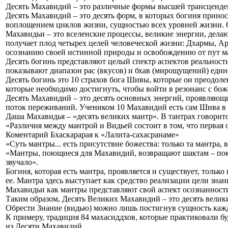
Десять Махавидий – это различные формы высшей трансценде
Десять Махавидий – это десять форм, в которых богиня прин
воплощением циклов жизни, сущностью всех уровней жизни. 
Махавидьи – это вселенские процессы, великие энергии, дела
получает плод четырех целей человеческой жизни: Дхармы, Ар
осознанию своей истинной природы и освобождению от пут м
Десять богинь представляют целый спектр аспектов реальност
показывают диапазон рас (вкусов) и бхав (мирощущений) еди
Десять богинь это 10 страхов бога Шивы, которые он преодоле
которые необходимо достигнуть, чтобы войти в резонанс с бо
Десять Махавидий – это десять основных энергий, проявляющи
поток переживаний. Учеником 10 Махавидий есть сам Шива в 
Даша Махавидья – «десять великих мантр». В тантрах говорится
«Различия между мантрой и Видьей состоит в том, что первая 
Коментарий Бхаскарарая к «Лалита-сахасранаме»
«Суть мантры... есть присутствие божества: только та мантра,
«Мантры, поющиеся для Махавидий, возвращают шактам – пок
звучало».
Богиня, которая есть мантра, проявляется и существует, только
ее. Мантра здесь выступает как средство реализации цели знан
Махавидьи как мантры представляют свой аспект осознанности
Таким образом, Десять Великих Махавидий – это десять велик
Обрести Знание (видью) можно лишь постигнув сущность каж
К примеру, традиция 84 махасиддхов, которые практиковали б
из Десяти Махавидий.