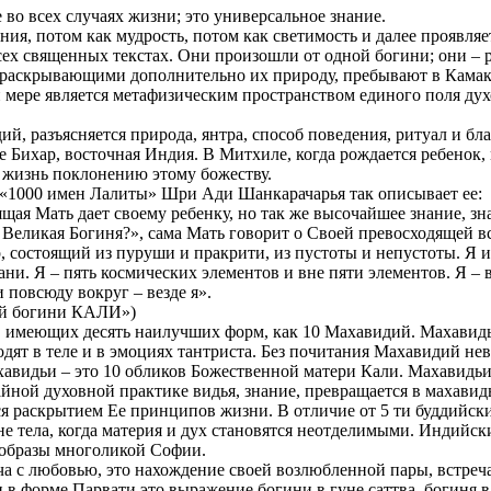
 во всех случаях жизни; это универсальное знание.
ия, потом как мудрость, потом как светимость и далее проявляе
сех священных текстах. Они произошли от одной богини; они – р
 раскрывающими дополнительно их природу, пребывают в Камакх
ей мере является метафизическим пространством единого поля ду
, разъясняется природа, янтра, способ поведения, ритуал и благ
 Бихар, восточная Индия. В Митхиле, когда рождается ребенок,
 жизнь поклонению этому божеству.
е «1000 имен Лалиты» Шри Ади Шанкарачарья так описывает ее:
бящая Мать дает своему ребенку, но так же высочайшее знание, з
о Великая Богиня?», сама Мать говорит о Своей превосходящей в
 состоящий из пуруши и пракрити, из пустоты и непустоты. Я и
ни. Я – пять космических элементов и вне пяти элементов. Я – в
 повсюду вокруг – везде я».
тей богини КАЛИ»)
 имеющих десять наилучших форм, как 10 Махавидий. Махавидья 
одят в теле и в эмоциях тантриста. Без почитания Махавидий н
авидьи – это 10 обликов Божественной матери Кали. Махавидьи
айной духовной практике видья, знание, превращается в махави
ся раскрытием Ее принципов жизни. В отличие от 5 ти буддийск
не тела, когда материя и дух становятся неотделимыми. Индийс
е образы многоликой Софии.
еча с любовью, это нахождение своей возлюбленной пары, встреч
в форме Парвати это выражение богини в гуне саттва, богиня в