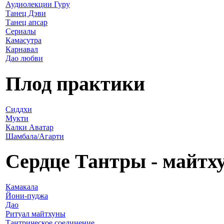
Аудиолекции Гуру
Танец Дэви
Танец апсар
Сериалы
Камасутра
Карнавал
Дао любви
Плод практики
Сиддхи
Мукти
Калки Аватар
Шамбала/Агарти
Сердце Тантры - майтх
Камакала
Йони-пуджа
Дао
Ритуал майтхуны
Тантрическое соединение