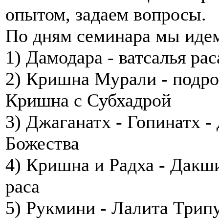
опытом, задаем вопросы.
По дням семинара мы иде
1) Дамодара - ватсалья рас
2) Кришна Мурали - подрос
Кришна с Субхадрой
3) Джаганатх - Гопинатх - 
Божества
4) Кришна и Радха - Дакш
раса
5) Рукмини - Лалита Трипу