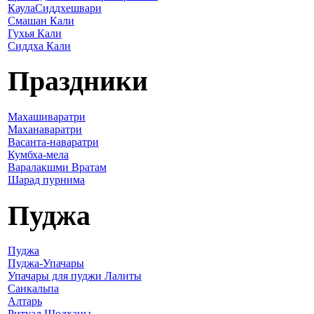
КаулаСиддхешвари
Смашан Кали
Гухья Кали
Сиддха Кали
Праздники
Махашиваратри
Маханаваратри
Васанта-наваратри
Кумбха-мела
Варалакшми Вратам
Шарад пурнима
Пуджа
Пуджа
Пуджа-Упачары
Упачары для пуджи Лалиты
Санкальпа
Алтарь
Ритуал Шодханы