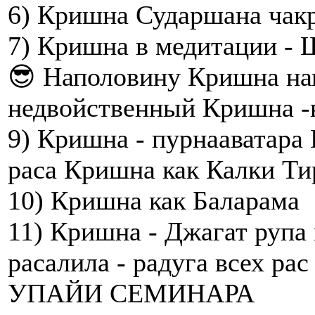
6) Кришна Сударшана чакра
7) Кришна в медитации - 
😎 Наполовину Кришна на
недвойственный Кришна -в
9) Кришна - пурнааватара 
раса Кришна как Калки Т
10) Кришна как Баларама
11) Кришна - Джагат рупа
расалила - радуга всех рас
УПАЙИ СЕМИНАРА