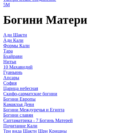
5М
Богини Матери
Ади Шакти
Ади Кали
Формы Кали
Тара
Бхайрави
Нитьи
10 Махавидий
Гуаньинь
Апсары
София
Царица небесная
Скифо-сарматские богини
Богини Европы
Камакхья Деви
Богини Междуречья и Египта
Богини славян
Саптаматрика - 7 Богинь Матерей
Почитание Кали
Три вида Шакти Шри Кришны