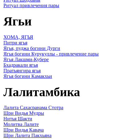
Ритуал привлечения пары
Ягьи
ХОМА, ЯГЬЯ
Питри ягья
Ягья, пуджа богини Дурги
Ягья богини Курукуллы - привлечение пары
Ягья Лакшми-Кубере
Бхадракали ягья
Пратьянгира ягья
Ягья богини Камакхьи
Лалитамбика
Лалита Сахасранама Стотра
Шри Видья Мудры
Нитья Шакти
Молитва Лалите
Шри Видья Кавача
Шри Лалита Пакхьяна